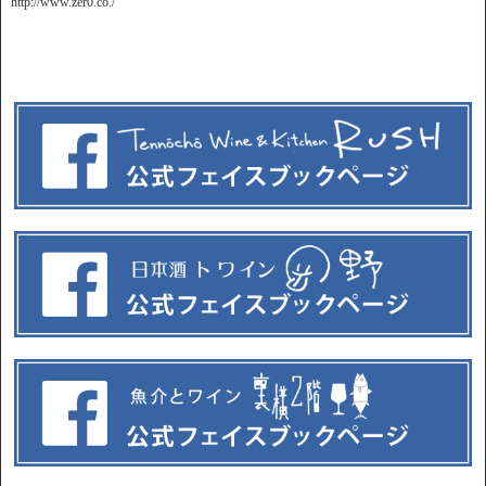
http://www.zer0.co./