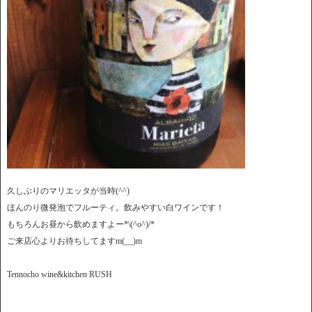
久しぶりのマリエッタが当時(^^)
ほんのり微発泡でフルーティ。飲みやすい白ワインです！
もちろんお昼から飲めますよー*\(^o^)/*
ご来店心よりお待ちしてますm(__)m
Tennocho wine&kitchen RUSH