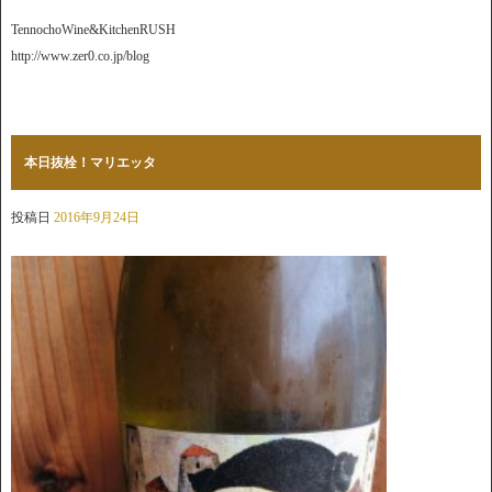
TennochoWine&KitchenRUSH
http://www.zer0.co.jp/blog
本日抜栓！マリエッタ
投稿日
2016年9月24日