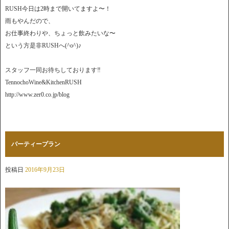
RUSH今日は2時まで開いてますよ〜！
雨もやんだので、
お仕事終わりや、ちょっと飲みたいな〜
という方是非RUSHへ(^o^)♪
スタッフ一同お待ちしております‼︎
TennochoWine&KitchenRUSH
http://www.zer0.co.jp/blog
パーティープラン
投稿日
2016年9月23日