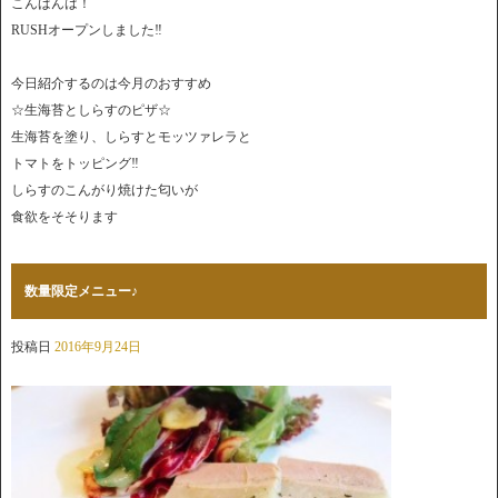
こんばんは！
RUSHオープンしました‼︎
今日紹介するのは今月のおすすめ
☆生海苔としらすのピザ☆
生海苔を塗り、しらすとモッツァレラと
トマトをトッピング‼︎
しらすのこんがり焼けた匂いが
食欲をそそります
数量限定メニュー♪
投稿日
2016年9月24日