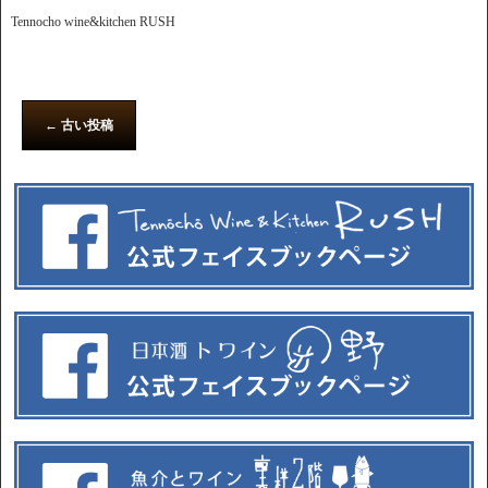
Tennocho wine&kitchen RUSH
←
古い投稿