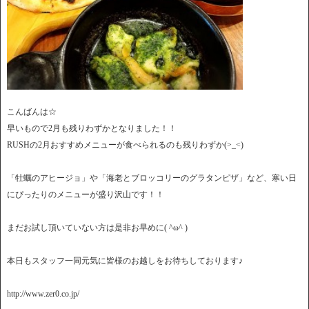
こんばんは☆
早いもので2月も残りわずかとなりました！！
RUSHの2月おすすめメニューが食べられるのも残りわずか(>_<)
「牡蠣のアヒージョ」や「海老とブロッコリーのグラタンピザ」など、寒い日
にぴったりのメニューが盛り沢山です！！
まだお試し頂いていない方は是非お早めに( ^ω^ )
本日もスタッフ一同元気に皆様のお越しをお待ちしております♪
http://www.zer0.co.jp/