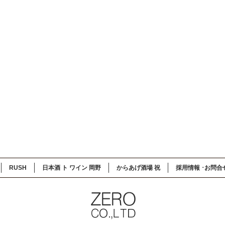
RUSH
日本酒 ト ワイン 岡野
からあげ酒場 祝
採用情報 ･お問合