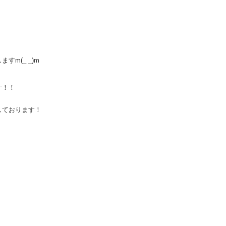
m(_ _)m
す！！
しております！