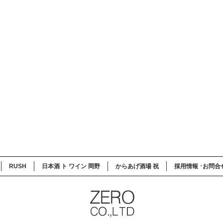
RUSH
日本酒 ト ワイン 岡野
からあげ酒場 祝
採用情報 ･お問合