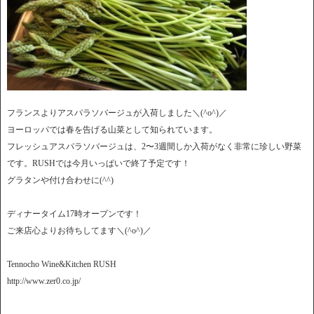
フランスよりアスパラソバージュが入荷しました＼(^o^)／
ヨーロッパでは春を告げる山菜として知られています。
フレッシュアスパラソバージュは、2〜3週間しか入荷がなく非常に珍しい野菜
です。RUSHでは今月いっぱいで終了予定です！
グラタンや付け合わせに(^^)
ディナータイム17時オープンです！
ご来店心よりお待ちしてます＼(^o^)／
Tennocho Wine&Kitchen RUSH
http://www.zer0.co.jp/