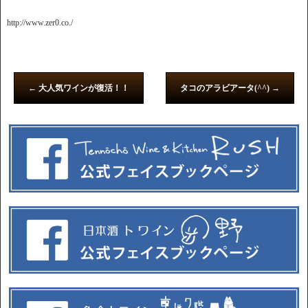
http://www.zer0.co./
←
大人気ワインが復活！！
タコのアラビアータ(^^)
→