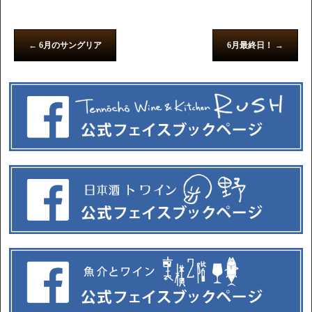
←
6月のサングリア
6月最終日！
→